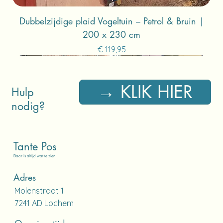
Dubbelzijdige plaid Vogeltuin – Petrol & Bruin |
200 x 230 cm
Prijs
€ 119,95
Alleen ophalen!
Alleen ophalen!
→ KLIK HIER
Hulp
nodig?
Tante Pos
Daar is altijd wat te zien
Adres
Molenstraat 1
7241 AD Lochem​