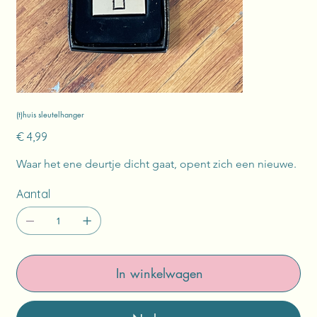
(t)huis sleutelhanger
Prijs
€ 4,99
Waar het ene deurtje dicht gaat, opent zich een nieuwe. 
Aantal
In winkelwagen