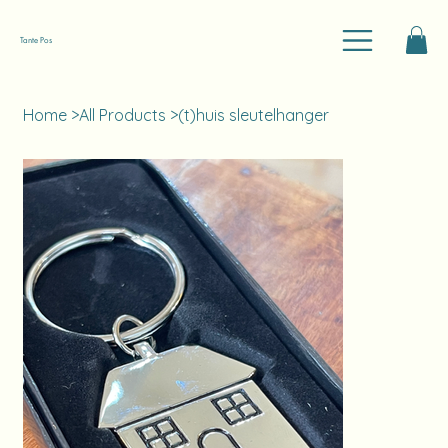
Tante Pos
Home
>
All Products
>
(t)huis sleutelhanger