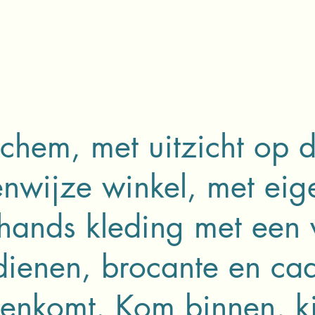
ochem, met uitzicht op d
enwijze winkel, met eig
hands kleding met een 
dienen, brocante en cad
enkomt. Kom binnen, kij