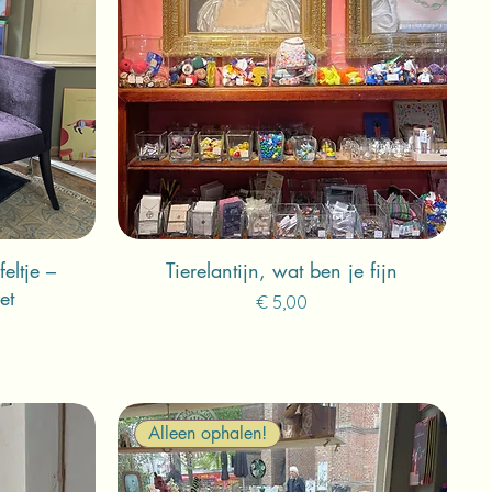
eltje –
Tierelantijn, wat ben je fijn
et
Prijs
€ 5,00
Alleen ophalen!