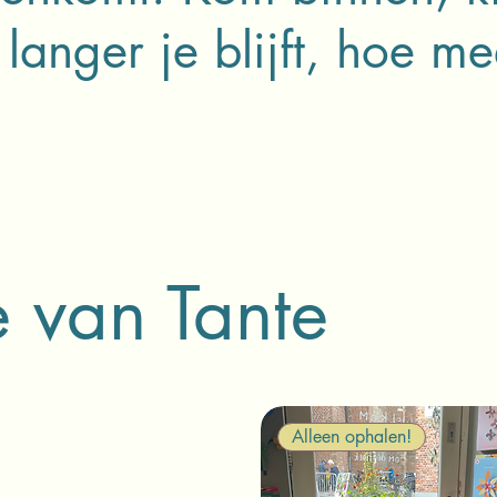
nger je blijft, hoe mee
e van Tante
Alleen ophalen!