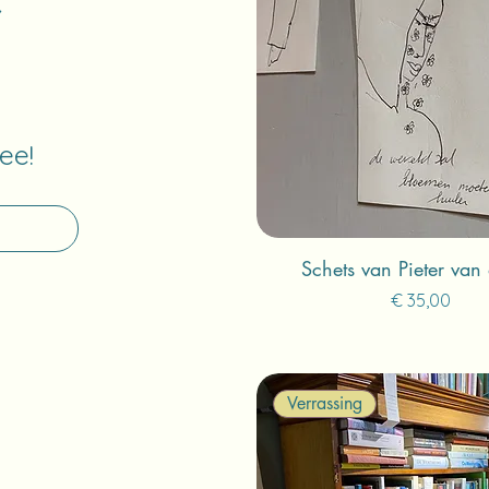
ee!
Schets van Pieter van 
Prijs
€ 35,00
Verrassing