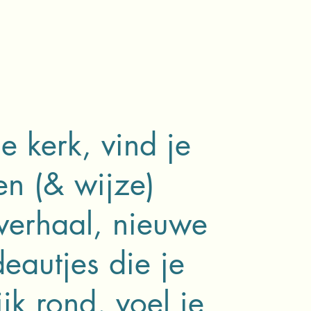
e kerk, vind je
en (& wijze)
verhaal, nieuwe
eautjes die je
k rond, voel je