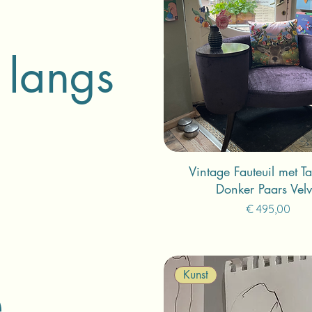
 langs
Vintage Fauteuil met Taf
Donker Paars Velv
Prijs
€ 495,00
e
Kunst