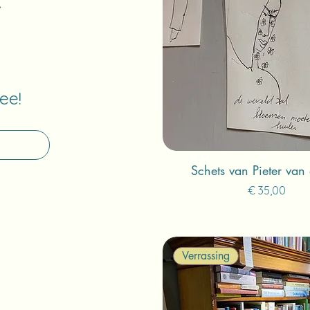
ee!
Schets van Pieter van 
Prijs
€ 35,00
Verrassing