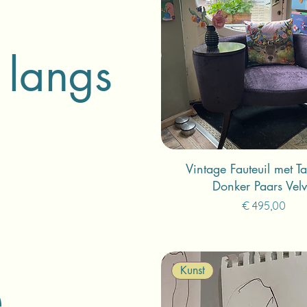
 langs
Vintage Fauteuil met Taf
Donker Paars Velv
Prijs
€ 495,00
e
Kunst