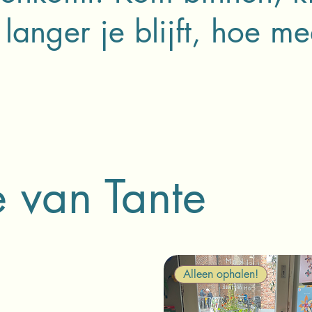
nger je blijft, hoe mee
e van Tante
Alleen ophalen!