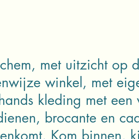
ochem, met uitzicht op d
enwijze winkel, met eig
hands kleding met een 
dienen, brocante en cad
enkomt. Kom binnen, kij