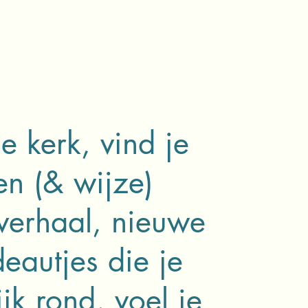
e kerk, vind je
en (& wijze)
verhaal, nieuwe
eautjes die je
k rond, voel je