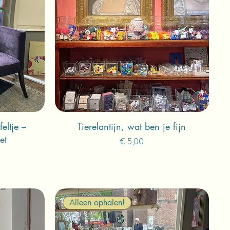
eltje –
Tierelantijn, wat ben je fijn
et
Prijs
€ 5,00
Alleen ophalen!