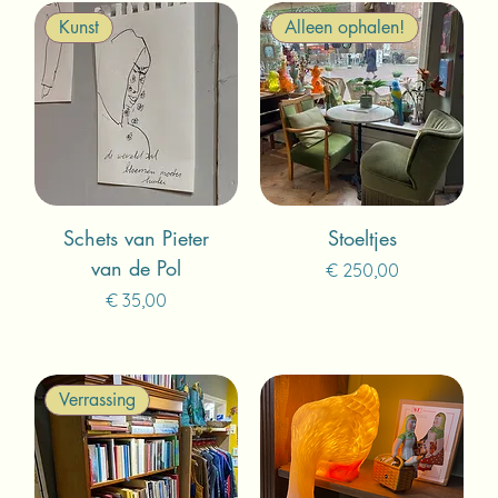
Kunst
Alleen ophalen!
Schets van Pieter
Stoeltjes
van de Pol
Prijs
€ 250,00
Prijs
€ 35,00
Verrassing