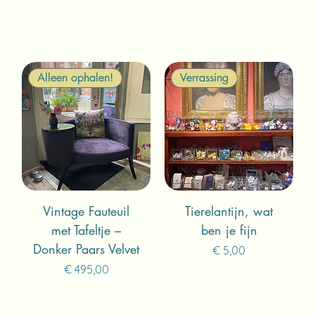
Alleen ophalen!
Verrassing
Vintage Fauteuil
Tierelantijn, wat
met Tafeltje –
ben je fijn
Donker Paars Velvet
Prijs
€ 5,00
Prijs
€ 495,00