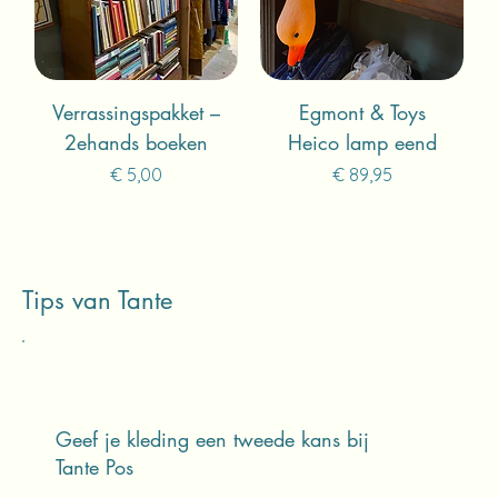
Verrassingspakket –
Egmont & Toys
2ehands boeken
Heico lamp eend
Prijs
Prijs
€ 5,00
€ 89,95
Tips van Tante
Geef je kleding een tweede kans bij
Tante Pos