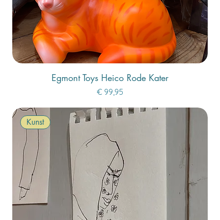
Egmont Toys Heico Rode Kater
Prijs
€ 99,95
Kunst