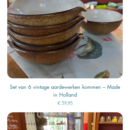
Set van 6 vintage aardewerken kommen – Made
in Holland
Prijs
€ 39,95