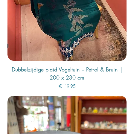
Dubbelzijdige plaid Vogeltuin – Petrol & Bruin |
200 x 230 cm
Prijs
€ 119,95