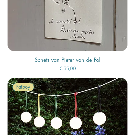
Schets van Pieter van de Pol
Prijs
€ 35,00
Fatboy