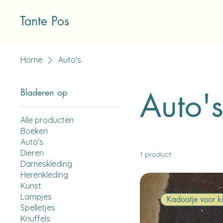
Tante Pos
Home
Auto's
Auto'
Bladeren op
Alle producten
Boeken
Auto's
Dieren
1 product
Dameskleding
Herenkleding
Kunst
Lampjes
Kadootje voor k
Spelletjes
Knuffels