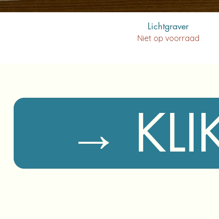
Lichtgraver
Niet op voorraad
→ KLI