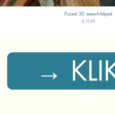
Puzzel 3D zeeschildpad
Prijs
€ 15,99
→ KLI