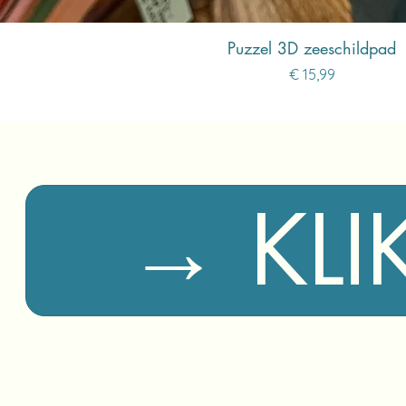
Puzzel 3D zeeschildpad
Prijs
€ 15,99
→ KLI